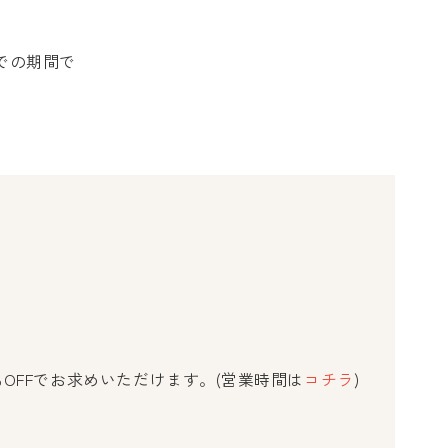
までの期間で
。
FFでお求めいただけます。(営業時間は
コチラ
)