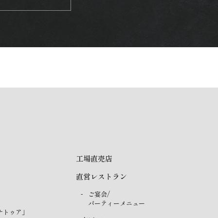
工場直売店
直営レストラン
ご宴会/
パーティーメニュー
ナトゥア」