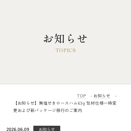
お知らせ
TOP
大多摩ハムについて
歴史とこだわり
3代目前社長のドイツ単身留学
TOP
お知らせ
【お知らせ】無塩せきロースハム63g 包材仕様一時変
会社概要
更および新パッケージ移行のご案内
感動するベーコン
無塩せき商品について
2026.06.09
お知らせ