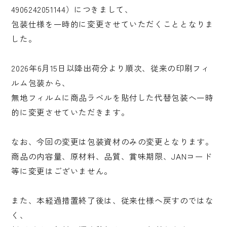
4906242051144）につきまして、
包装仕様を一時的に変更させていただくこととなりま
工場直売店
した。
直営レストラン
2026年6月15日以降出荷分より順次、従来の印刷フィ
ご宴会/パーティーメニュー
ルム包装から、
お知らせ
無地フィルムに商品ラベルを貼付した代替包装へ一時
的に変更させていただきます。
会員登録
お問い合わせ
なお、今回の変更は包装資材のみの変更となります。
商品の内容量、原材料、品質、賞味期限、JANコード
等に変更はございません。
また、本経過措置終了後は、従来仕様へ戻すのではな
く、