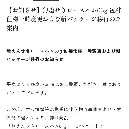
【お知らせ】無塩せきロースハム63g 包材
販売店舗
仕様一時変更および新パッケージ移行のご
催事イベント出展
案内
ブランド・製品紹介
無えんせきロースハム63g 包装仕様一時変更および新
MATOI 直火式燻製
パッケージ移行のお知らせ
MATOIプレミアム
無塩せきシリーズ「ナトゥア」
平素より大多摩ハム商品をご愛顧いただき、誠にあり
がとうございます。
業務用販売
マイスターセレクション
この度、中東情勢等の影響に伴う物流事情および包材
供給の遅れにより、弊社商品
レシピ紹介
「無えんせきロースハム63g」（JANコード：