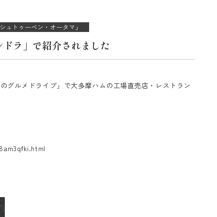
シュトゥーベン・オータマ」
シドラ」で紹介されました
＆真之介のグルメドライブ」で大多摩ハムの工場直売店・レストラン
48am3qfki.html