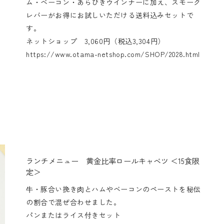
ム・ベーコン・あらびきウインナーに加え、スモーク
レバーがお得にお試しいただける送料込みセットで
す。
ネットショップ 3,060円（税込3,304円）
https://www.otama-netshop.com/SHOP/2028.html
ランチメニュー 黄金比率ロールキャベツ ＜15食限
定＞
⽜・豚合い挽き⾁とハムやベーコンのペーストを秘伝
の割合で混ぜ合わせました。
パンまたはライス付きセット