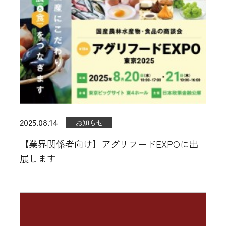
販売店舗
催事イベント出展
ブランド・製品紹介
MATOI 直火式燻製
MATOIプレミアム
2025.08.14
お知らせ
無塩せきシリーズ「ナトゥア」
【業界関係者向け】アグリフードEXPOに出
展します
業務用販売
マイスターセレクション
レシピ紹介