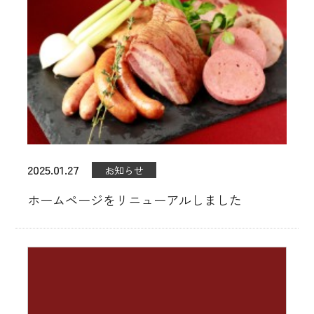
販売店舗
催事イベント出展
ブランド・製品紹介
MATOI 直火式燻製
MATOIプレミアム
2025.01.27
お知らせ
無塩せきシリーズ「ナトゥア」
ホームページをリニューアルしました
業務用販売
マイスターセレクション
レシピ紹介